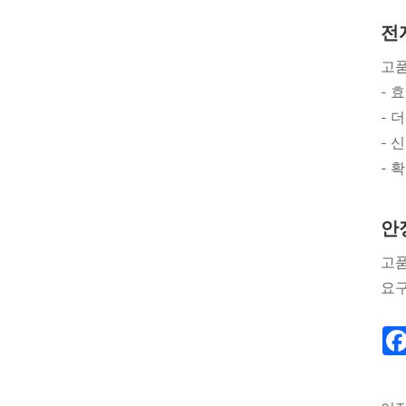
전
고품
- 
- 
- 
- 
안
고
요구