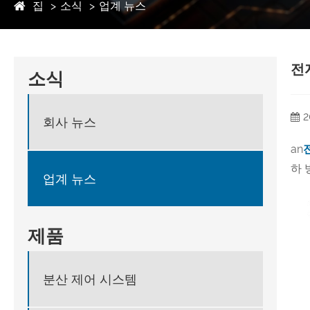
집
소식
업계 뉴스
전
소식
2
회사 뉴스
an
하 
업계 뉴스
제품
분산 제어 시스템