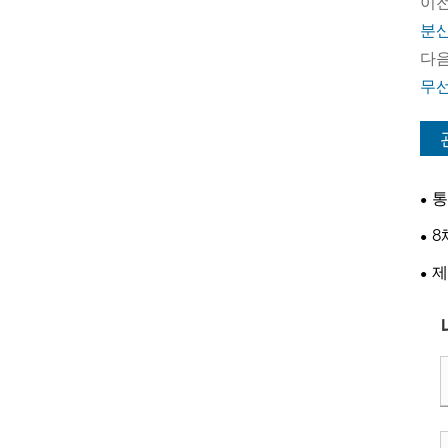
이전
분산
다음
무선
통
8
수적
제