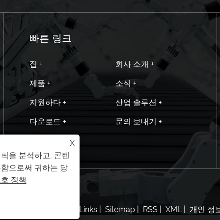
빠른 링크
집 +
회사 소개 +
제품 +
소식 +
지원하다 +
산업 솔루션 +
다운로드 +
문의 보내기 +
문의하기 +
X
래픽을 분석하고, 콘텐
용함으로써 귀하는 당
보호 정책
ng Co., Ltd. 판권 소유.
Links
|
Sitemap
|
RSS
|
XML
|
개인 정