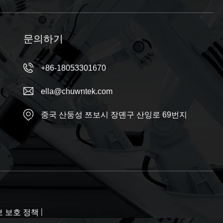
문의하기
+86-18053301670
ella@chuwntek.com
중국 산둥성 쯔보시 장뎬구 산잉로 69번지
보 보호 정책
|