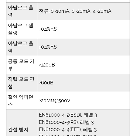
아날로그 출
전류: 0~10mA, 0~20mA, 4~20mA
력
아날로그 샘
±0.1%F.S
플링
아날로그 출
±0.1%F.S
력
공통 모드 거
≥120dB
부
직렬 모드 간
≥60dB
섭
절연 임피던
≥20MΩ@500V
스
EN61000-4-2(ESD), 레벨 3
EN61000-4-3(RS), 레벨 3
간섭 방지
EN61000-4-4(EFT), 레벨 3