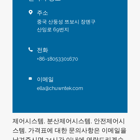
주소

중국 산둥성 쯔보시 장뎬구
산잉로 69번지
전화

+86-18053301670
이메일

ella@chuwntek.com
제어시스템, 분산제어시스템, 안전제어시
스템, 가격표에 대한 문의사항은 이메일을
남겨주시면 24시간 이내에 연락드리겠습