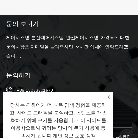
문의 보내기
제어시스템, 분산제어시스템, 안전제어시스템, 가격표에 대한
문의사항은 이메일을 남겨주시면 24시간 이내에 연락드리겠
습니다.
문의하기
+86-18053301670
X
ella@chuwntek.com
당사는 귀하에게 더 나은 탐색 경험을 제공하
고, 사이트 트래픽을 분석하고, 콘텐츠를 개인
중국 산둥성 쯔보시 장뎬구 산잉로 69번지
화하기 위해 쿠키를 사용합니다. 이 사이트를
이용함으로써 귀하는 당사의 쿠키 사용에 동
의하게 됩니다.
개인 정보 보호 정책
저작권 © 2024 Shandong Youwen Automation Engineering Co., Ltd. 판권